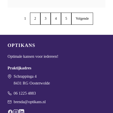
1
2
3
4
5
Volgende
OPTIKANS
Optimale kansen voor iedereen!
Praktijkadres
Schrappinga 4
8431 RG Oosterwolde
06 1225 4883
brenda@optikans.nl