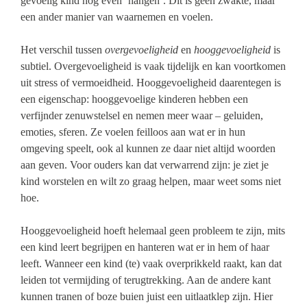
gevoelig kind nog even ‘hangen’. Dit is geen zwakte, maar
een ander manier van waarnemen en voelen.
Het verschil tussen
overgevoeligheid
en
hooggevoeligheid
is
subtiel. Overgevoeligheid is vaak tijdelijk en kan voortkomen
uit stress of vermoeidheid. Hooggevoeligheid daarentegen is
een eigenschap: hooggevoelige kinderen hebben een
verfijnder zenuwstelsel en nemen meer waar – geluiden,
emoties, sferen. Ze voelen feilloos aan wat er in hun
omgeving speelt, ook al kunnen ze daar niet altijd woorden
aan geven. Voor ouders kan dat verwarrend zijn: je ziet je
kind worstelen en wilt zo graag helpen, maar weet soms niet
hoe.
Hooggevoeligheid hoeft helemaal geen probleem te zijn, mits
een kind leert begrijpen en hanteren wat er in hem of haar
leeft. Wanneer een kind (te) vaak overprikkeld raakt, kan dat
leiden tot vermijding of terugtrekking. Aan de andere kant
kunnen tranen of boze buien juist een uitlaatklep zijn. Hier