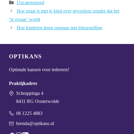
Categorieën
Uncategorized
Hoe praat je met je kind over gevoelens zonder dat het
‘te zwaar’ wordt
Hoe kinderen leren omgaan met teleurstelling
OPTIKANS
Optimale kansen voor iedereen!
Praktijkadres
Schrappinga 4
8431 RG Oosterwolde
06 1225 4883
brenda@optikans.nl