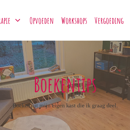
apie
Opvoeden
Workshops
Vergoeding
Boekentips
Boeken uit mijn eigen kast die ik graag deel.