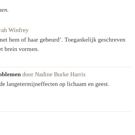
nen.
rah Winfrey
r met hem of haar gebeurd’. Toegankelijk geschreven
et brein vormen.
roblemen
door Nadine Burke Harris
e langetermijneffecten op lichaam en geest.