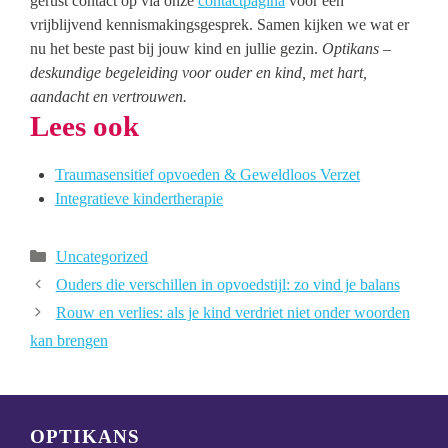
gerust contact op via onze
contactpagina
voor een
vrijblijvend kennismakingsgesprek. Samen kijken we wat er
nu het beste past bij jouw kind en jullie gezin.
Optikans –
deskundige begeleiding voor ouder en kind, met hart,
aandacht en vertrouwen.
Lees ook
Traumasensitief opvoeden & Geweldloos Verzet
Integratieve kindertherapie
Categorieën
Uncategorized
Ouders die verschillen in opvoedstijl: zo vind je balans
Rouw en verlies: als je kind verdriet niet onder woorden
kan brengen
OPTIKANS